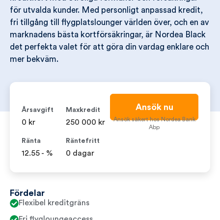
för utvalda kunder. Med personligt anpassad kredit,
fri tillgång till flygplatslounger världen över, och en av
marknadens bästa kortförsäkringar, är Nordea Black
det perfekta valet för att göra din vardag enklare och
mer bekväm.
Ansök nu
Årsavgift
Maxkredit
Ansök säkert hos Nordea Bank
0 kr
250 000 kr
Abp
Ränta
Räntefritt
12.55 - %
0 dagar
Fördelar
Flexibel kreditgräns
Fri flygloungeaccess