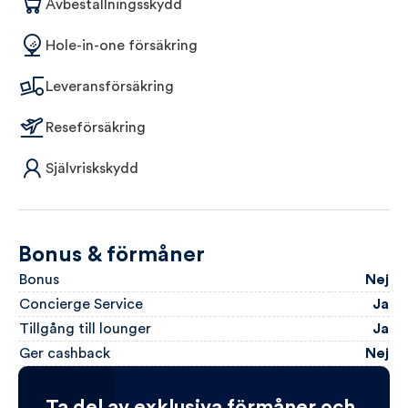
Avbeställningsskydd
Hole-in-one försäkring
Leveransförsäkring
Reseförsäkring
Självriskskydd
Bonus & förmåner
Bonus
Nej
Concierge Service
Ja
Tillgång till lounger
Ja
Ger cashback
Nej
Ta del av exklusiva förmåner och