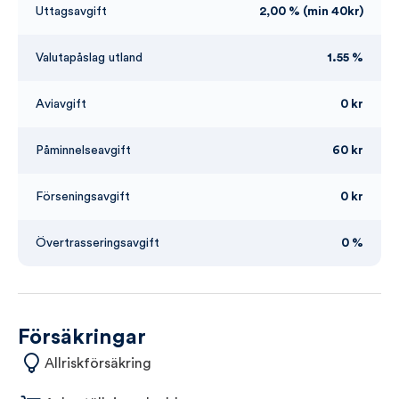
Uttagsavgift
2,00 % (min 40kr)
Valutapåslag utland
1.55 %
Aviavgift
0 kr
Påminnelseavgift
60 kr
Förseningsavgift
0 kr
Övertrasseringsavgift
0 %
Försäkringar
Allriskförsäkring