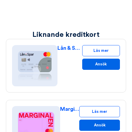
Liknande kreditkort
Lån & Spar Bank Mastercard
Läs mer
Ansök
Marginalen I'm Yours
Läs mer
Ansök