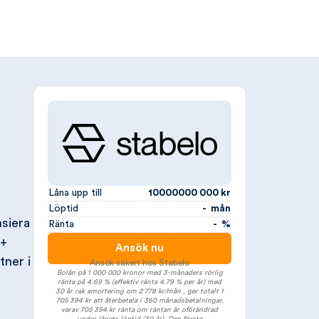
Låna upp till
10000000 000 kr
Löptid
- mån
nsiera
Ränta
- %
n+
Ansök nu
tner i
Ansök säkert hos Stabelo
Bolån på 1 000 000 kronor med 3-månaders rörlig
ränta på 4.69 % (effektiv ränta 4.79 % per år) med
30 år rak amortering om 2 778 kr/mån , ger totalt 1
705 394 kr att återbetala i 360 månadsbetalningar,
varav 705 394 kr ränta om räntan är oförändrad