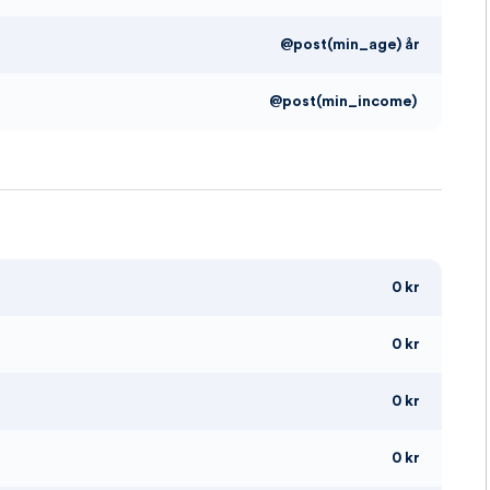
@post(min_age) år
@post(min_income)
0 kr
0 kr
0 kr
0 kr