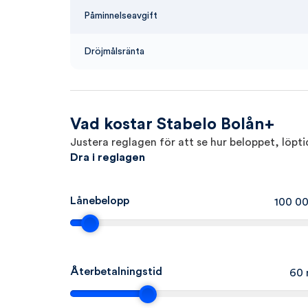
Påminnelseavgift
Dröjmålsränta
Vad kostar Stabelo Bolån+
Justera reglagen för att se hur beloppet, löp
Dra i reglagen
Lånebelopp
100 0
Återbetalningstid
60