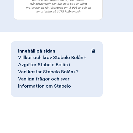
under lånets löptid (30 år). Den första
månadsbetalningen blir då 6 686 kr vilket
motsvarar en räntekostnad om 3 908 kr och en
amortering på 2 778 kr.Exempel:
Innehåll på sidan
Villkor och krav Stabelo Bolån+
Avgifter Stabelo Bolån+
Vad kostar Stabelo Bolån+?
Vanliga frågor och svar
Information om Stabelo