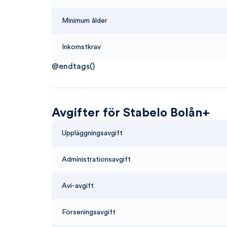
Minimum ålder
Inkomstkrav
@endtags()
Avgifter för Stabelo Bolån+
Uppläggningsavgift
Administrationsavgift
Avi-avgift
Förseningsavgift