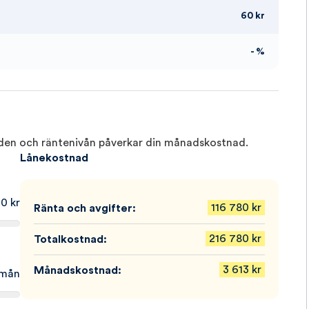
60 kr
- %
tiden och räntenivån påverkar din månadskostnad.
Lånekostnad
00
116 780
kr
Ränta och avgifter:
216 780
kr
Totalkostnad:
3 613
kr
Månadskostnad: