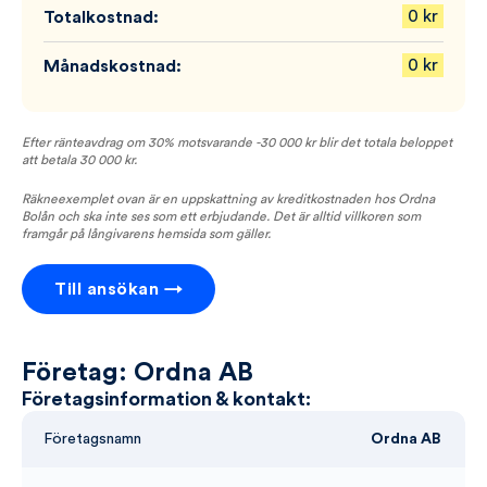
0
kr
Totalkostnad:
0
kr
Månadskostnad:
Efter ränteavdrag om 30% motsvarande
-30 000
kr blir det totala beloppet
att betala
30 000
kr.
Räkneexemplet ovan är en uppskattning av kreditkostnaden hos Ordna
Bolån och ska inte ses som ett erbjudande. Det är alltid villkoren som
framgår på långivarens hemsida som gäller.
Till ansökan →
Företag: Ordna AB
Företagsinformation & kontakt:
Företagsnamn
Ordna AB