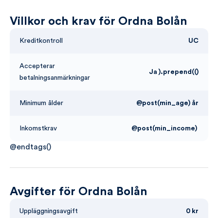
Villkor och krav för Ordna Bolån
Kreditkontroll
UC
Accepterar
Ja ).prepend(()
betalningsanmärkningar
Minimum ålder
@post(min_age) år
Inkomstkrav
@post(min_income)
@endtags()
Avgifter för Ordna Bolån
Uppläggningsavgift
0 kr