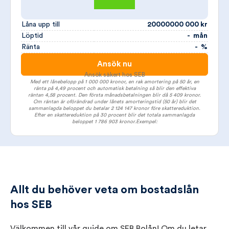
Låna upp till
20000000 000 kr
Löptid
- mån
Ränta
- %
Ansök nu
Ansök säkert hos SEB
Med ett lånebelopp på 1 000 000 kronor, en rak amortering på 50 år, en
ränta på 4,49 procent och automatisk betalning så blir den effektiva
räntan 4,58 procent. Den första månads­betalningen blir då 5 409 kronor.
Om räntan är oförändrad under lånets amorteringstid (50 år) blir det
sammanlagda beloppet du betalar 2 124 147 kronor före skattereduktion.
Efter en skattereduktion på 30 procent blir det totala sammanlagda
beloppet 1 786 903 kronor.Exempel:
Allt du behöver veta om bostadslån
hos SEB
Välkommen till vår guide om SEB Bolån! Om du letar