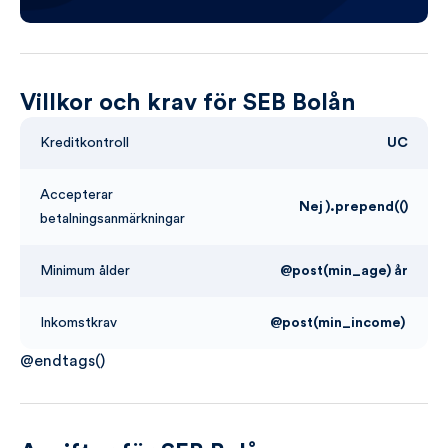
Villkor och krav för SEB Bolån
Kreditkontroll
UC
Accepterar
Nej ).prepend(()
betalningsanmärkningar
Minimum ålder
@post(min_age) år
Inkomstkrav
@post(min_income)
@endtags()