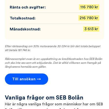
116 780
kr
Ränta och avgifter:
216 780
kr
Totalkostnad:
3 613
kr
Månadskostnad:
Efter ränteavdrag om 30% motsvarande
35 034
kr blir det totala beloppet
att betala
181 746
kr.
Räkneexemplet ovan är en uppskattning av kreditkostnaden hos SEB Bolån
och ska inte ses som ett erbjudande. Det är alltid villkoren som framgår på
långivarens hemsida som gäller.
Till ansökan →
Vanliga frågor om SEB Bolån
Här är några vanliga frågor som människor har om SEB