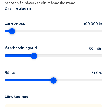
räntenivån påverkar din månadskostnad.
Dra i reglagen
Lånebelopp
100 000
Återbetalningstid
60
Ränta
31.5
Lånekostnad