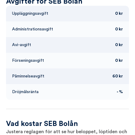
Avgifter för SEB Bolån
Uppläggningsavgift
0 kr
Administrationsavgift
0 kr
Avi-avgift
0 kr
Förseningsavgift
0 kr
Påminnelseavgift
60 kr
Dröjmålsränta
- %
Vad kostar SEB Bolån
Justera reglagen för att se hur beloppet, löptiden och