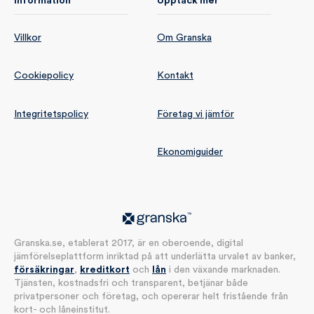
Information
Upptäck mer
Villkor
Om Granska
Cookiepolicy
Kontakt
Integritetspolicy
Företag vi jämför
Ekonomiguider
Granska.se, etablerat 2017, är en oberoende, digital
jämförelseplattform inriktad på att underlätta urvalet av banker,
försäkringar
,
kreditkort
och
lån
i den växande marknaden.
Tjänsten, kostnadsfri och transparent, betjänar både
privatpersoner och företag, och opererar helt fristående från
kort- och låneinstitut.