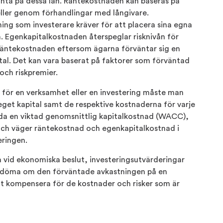
ränta på dessa lån. Räntekostnaden kan baseras på
ller genom förhandlingar med långivare.
ing som investerare kräver för att placera sina egna
n. Egenkapitalkostnaden återspeglar risknivån för
 räntekostnaden eftersom ägarna förväntar sig en
ital. Det kan vara baserat på faktorer som förväntad
och riskpremier.
för en verksamhet eller en investering måste man
eget kapital samt de respektive kostnaderna för varje
nda en viktad genomsnittlig kapitalkostnad (WACC),
 och väger räntekostnad och egenkapitalkostnad i
eringen.
a vid ekonomiska beslut, investeringsutvärderingar
 bedöma om den förväntade avkastningen på en
 att kompensera för de kostnader och risker som är