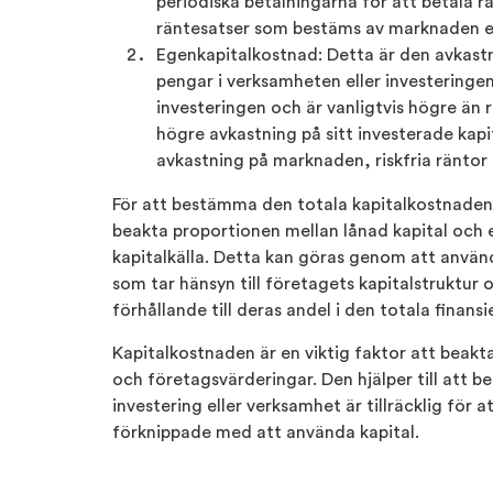
periodiska betalningarna för att betala 
räntesatser som bestäms av marknaden e
Egenkapitalkostnad: Detta är den avkastn
pengar i verksamheten eller investeringe
investeringen och är vanligtvis högre än
högre avkastning på sitt investerade kap
avkastning på marknaden, riskfria räntor 
För att bestämma den totala kapitalkostnaden 
beakta proportionen mellan lånad kapital och 
kapitalkälla. Detta kan göras genom att anvä
som tar hänsyn till företagets kapitalstruktur
förhållande till deras andel i den totala finansi
Kapitalkostnaden är en viktig faktor att beakt
och företagsvärderingar. Den hjälper till att
investering eller verksamhet är tillräcklig för
förknippade med att använda kapital.