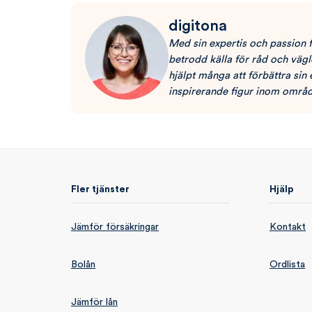
digitona
Med sin expertis och passion 
betrodd källa för råd och väg
hjälpt många att förbättra sin
inspirerande figur inom områd
Fler tjänster
Hjälp
Jämför försäkringar
Kontakt
Bolån
Ordlista
Jämför lån