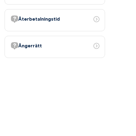
Återbetalningstid
Ångerrätt