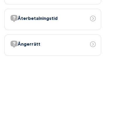
Återbetalningstid
Ångerrätt