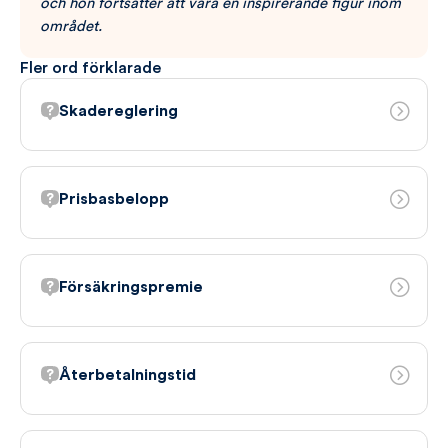
och hon fortsätter att vara en inspirerande figur inom
området.
Fler ord förklarade
Skadereglering
Prisbasbelopp
Försäkringspremie
Återbetalningstid