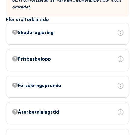
och hon fortsätter att vara en inspirerande figur inom
området.
Fler ord förklarade
Skadereglering
Prisbasbelopp
Försäkringspremie
Återbetalningstid