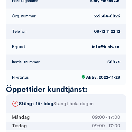
Företagsnamn
Binly Finans AB
Org. nummer
559384-6826
Telefon
08-12 11 22 12
E-post
info@binly.se
Institutnummer
68972
FI-status
Aktiv, 2022-11-28
Öppettider kundtjänst:
Stängt för idag
Stängt hela dagen
Måndag
09:00 - 17:00
Tisdag
09:00 - 17:00